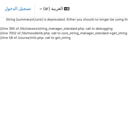
العربية ‎(ar)‎
تسجيل الدخول
String [summaryof,core] is deprecated. Either you should no longer be using that
line 395 of /lib/classes/string_manager_standard.php: call to debugging()
line 7002 of /lib/moodlelib.php: call to core_string_manager_standard->get_string()
line 58 of /course/info.php: call to get_string()